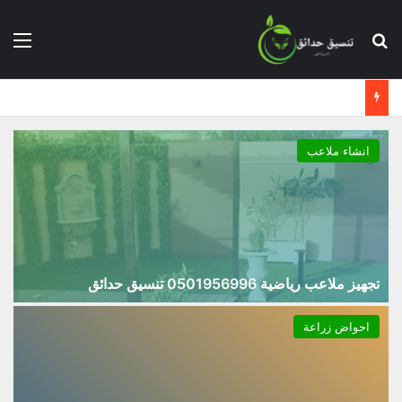
بحث عن
الق
انشاء ملاعب
تجهيز ملاعب رياضية 0501956996 تنسيق حدائق
احواض زراعة