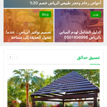
أحواض رخام وحجر طبيعي الرياض خصم 20%
هدم
Blog
الدليل الشامل لهدم المباني
تصميم نوافير الرياض… عندما
بالرياض 0501956996
تتحول الحديقة إلى مساحة
من الهدوء والفخامة
السابقة
التالية
تنسيق حدائق
الصفحة
الصفحة