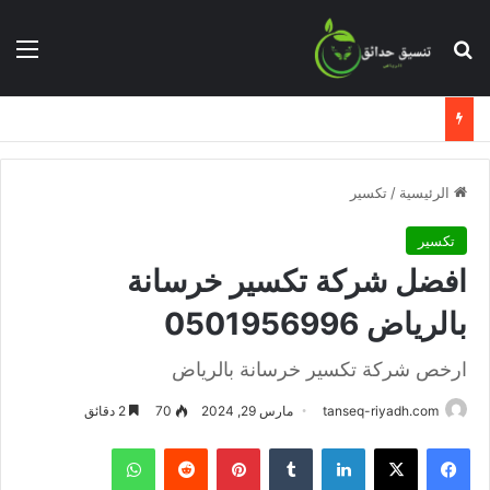
بحث عن
الق
الرئيسية
/
تكسير
تكسير
افضل شركة تكسير خرسانة
بالرياض 0501956996
ارخص شركة تكسير خرسانة بالرياض
tanseq-riyadh.com
مارس 29, 2024
70
2 دقائق
فيسبوك
X
لينكدإن
بينتيريست
واتساب