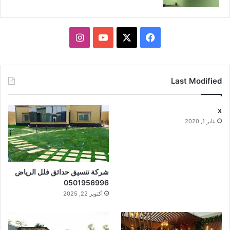
X
فيسبوك
يوتيوب
انستقرام
Last Modified
x
يناير 1, 2020
شركة تنسيق حدائق فلل الرياض
0501956996
أكتوبر 22, 2025