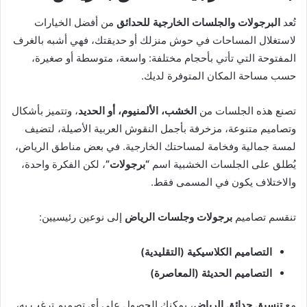
تُعد
البرجولات والجلسات الخارجية للحدائق
من أفضل الخيارات
لاستغلال المساحات في حوش منزلك أو حديقتك، فهي أشبه بالغرف
المفتوحة التي تأتي بأحجام مختلفة: واسعة، متوسطة أو صغيرة،
حسب مساحة المكان المتوفرة لديك.
تصنع هذه الجلسات من
الخشب، الألمنيوم، أو الحديد
، وتتميز بأشكال
وتصاميم متنوعة، مزخرفة بأجمل النقوش العربية الأصيلة، لتضيف
لمسة جمالية وفخامة لمساحتك الخارجية. في بعض مناطق الرياض،
يُطلق على الجلسات الخشبية اسم
“برجولات”
، لكن الفكرة واحدة،
والاختلاف يكون في المسمى فقط.
تنقسم تصاميم
برجولات وجلسات الرياض
إلى نوعين رئيسيين:
التصاميم الكلاسيكية (التقليدية)
التصاميم الحديثة (المعاصرة)
مع
تنسيق حدائق الرياض
، يمكنك الحصول على أي تصميم ترغب به،