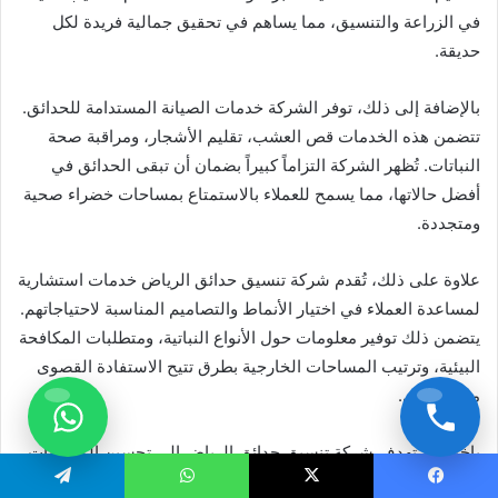
في الزراعة والتنسيق، مما يساهم في تحقيق جمالية فريدة لكل
حديقة.
بالإضافة إلى ذلك، توفر الشركة خدمات الصيانة المستدامة للحدائق.
تتضمن هذه الخدمات قص العشب، تقليم الأشجار، ومراقبة صحة
النباتات. تُظهر الشركة التزاماً كبيراً بضمان أن تبقى الحدائق في
أفضل حالاتها، مما يسمح للعملاء بالاستمتاع بمساحات خضراء صحية
ومتجددة.
علاوة على ذلك، تُقدم شركة تنسيق حدائق الرياض خدمات استشارية
لمساعدة العملاء في اختيار الأنماط والتصاميم المناسبة لاحتياجاتهم.
يتضمن ذلك توفير معلومات حول الأنواع النباتية، ومتطلبات المكافحة
البيئية، وترتيب المساحات الخارجية بطرق تتيح الاستفادة القصوى
من كل ركن.
باختصار، تهدف شركة تنسيق حدائق الرياض إلى تحسين المساحات
الخضراء وإضافة قيمة جمالية للمنازل من خلال تقديم خدمات
يسبوك
X
واتساب
تيلقرام