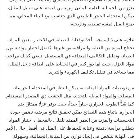
يعزز من الجمالية العامة للمبنى ويزيد من قيمته. على سبيل المثال،
يمكن استخدام الحجر الطبيعي الذي يتناسب مع البناء المحلي، مما
يمنح الفلل لمسة تقليدية وتاريخية.
علاوة على ذلك، يجب أخذ توقعات الصيانة في الاعتبار. بعض المواد
تحتاج لمزيد من العناية والمراقبة من غيرها. يُفضل اختيار مواد تسهل
الصيانة وتقليل التكاليف المضافة في المستقبل. تنبغي كذلك مراجعة
مواد العزل، حيث لها دور كبير في الحفاظ على الطاقة داخل الفلل،
مما يساعد في تقليل تكاليف الكهرباء والتبريد.
من توصيات المواد المناسبة، يمكن النظر في استخدام الخرسانة
المسلحة والمواد القابلة للتجديد، مثل الخشب ذي المصدر المستدام.
كما يُعَدُّ الطوب الحراري خياراً جيداً، حيث يوفر عزلًا ممتازًا ضد
الحرارة. باتباع هذه النصائح يمكن تحقيق نتائج مرضية تضمن جودة
التحسينات والمزيد من العمر الممتد للفلل. بالمجمل، اختيار المواد
يتطلب دراسة دقيقة وعناية للحفاظ على الفلل في أفضل حال. الأمر
في النهاية يتلخص في إيجاد توازن بين المتانة، الجمالية، وسهولة