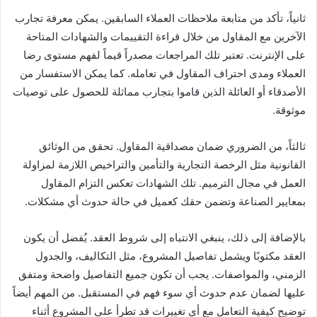
ثانياً، تأكد من متابعة ملاحظات العملاء السابقين. يمكن معرفة تجارب
الآخرين مع المقاول من خلال قراءة التقييمات والشهادات المتاحة
على الإنترنت. تعتبر تلك المراجعات مصدراً قيماً لفهم مستوى رضا
العملاء ومدى احتراف المقاول في تعامله. كما يمكن الاستفسار من
الأصدقاء أو العائلة الذين قاموا بتجارب مماثلة للحصول على توصيات
موثوقة.
ثالثاً، من الضروري ضمان مصداقية المقاول. تحقق من الوثائق
القانونية مثل الرخصة التجارية والتأمين والتراخيص اللازمة لمزاولة
العمل في مجال الترميم. تلك الشهادات تعكس التزام المقاول
بمعايير الصناعة وتضمن حقك كعميل في حالة حدوث أي مشكلات.
بالإضافة إلى ذلك، ينبغي الانتباه إلى شروط العقد. يُفضل أن يكون
العقد مكتوبًا ويشمل تفاصيل المشروع، مثل التكاليف، والجدول
الزمني، والمواصفات. يجب أن تكون جميع التفاصيل واضحة ومتفق
عليها لضمان عدم حدوث أي سوء فهم في المستقبل. من المهم أيضاً
توضيح كيفية التعامل مع أي تغييرات قد تطرأ على المشروع أثناء