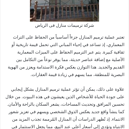
شركة ترميمات منازل فى الرياض
تعتبر عملية ترميم المنازل جزءاً أساسياً من الحفاظ على التراث
المعماري، إذ تساعد في إحياء المباني التي تحمل قيمة تاريخية أو
ثقافية كبيرة. يتم عبر الترميم الحفاظ على الميزات المعمارية
الأصلية مع إضافة عناصر حديثة، مما يوفر نوعاً من التكامل بين
القديم والجديد. هذا التوازن يعكس فكرة الاستدامة ويعزز من الهوية
البصرية للمنطقة، مما يسهم في زيادة قيمة العقارات.
علاوة على ذلك، يمكن أن تؤثر عملية ترميم المنازل بشكل إيجابي
على جودة الحياة للأشخاص الذين يعيشون في هذه البيوت. من خلال
تحسين المرافق وتحديث المساحات، يشعر السكان بالراحة والأمان.
كما ينشأ واقع جديد يعكس الذوق الشخصي ويسهم في تعزيز شعور
الانتماء. إذ تُظهر الدراسات أن المنازل المُرممة تجذب المزيد من
الانتباه وتؤدي إلى أسعار أعلى عند البيع، مما يجعل الاستثمار في