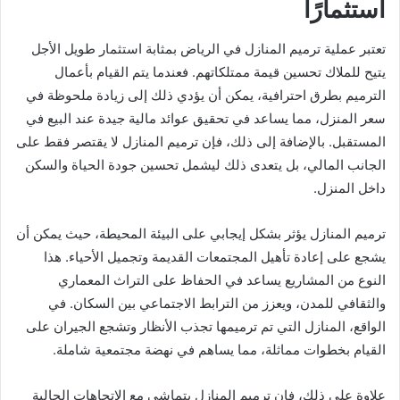
استثمارًا
تعتبر عملية ترميم المنازل في الرياض بمثابة استثمار طويل الأجل
يتيح للملاك تحسين قيمة ممتلكاتهم. فعندما يتم القيام بأعمال
الترميم بطرق احترافية، يمكن أن يؤدي ذلك إلى زيادة ملحوظة في
سعر المنزل، مما يساعد في تحقيق عوائد مالية جيدة عند البيع في
المستقبل. بالإضافة إلى ذلك، فإن ترميم المنازل لا يقتصر فقط على
الجانب المالي، بل يتعدى ذلك ليشمل تحسين جودة الحياة والسكن
داخل المنزل.
ترميم المنازل يؤثر بشكل إيجابي على البيئة المحيطة، حيث يمكن أن
يشجع على إعادة تأهيل المجتمعات القديمة وتجميل الأحياء. هذا
النوع من المشاريع يساعد في الحفاظ على التراث المعماري
والثقافي للمدن، ويعزز من الترابط الاجتماعي بين السكان. في
الواقع، المنازل التي تم ترميمها تجذب الأنظار وتشجع الجيران على
القيام بخطوات مماثلة، مما يساهم في نهضة مجتمعية شاملة.
علاوة على ذلك، فإن ترميم المنازل يتماشى مع الاتجاهات الحالية