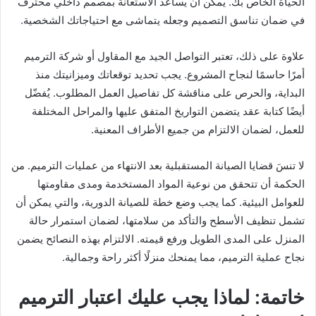
الحياة الخاص بك. يمكن أن يساعد الاستعانة بمصمم داخلي محترف
في ضمان تناسق التصميم وجعله يتماشى مع احتياجاتك الشخصية.
علاوة على ذلك، تعتبر التواصل الجيد مع المقاول أو شركة الترميم
أمرًا حاسمًا لنجاح المشروع. يجب تحديد توقعاتك وميزانيتك منذ
البداية، والحرص على مناقشة كل تفاصيل العمل المطلوب. يُفضّل
أيضًا كتابة عقد يتضمن التواريخ المتفق عليها والمراحل المختلفة
للعمل، لضمان الالتزام من جميع الأطراف المعنية.
لا تنسَ قضايا الصيانة المستقبلية بعد الانتهاء من عمليات الترميم. من
الحكمة أن تتحقق من نوعية المواد المستخدمة ومدى مقاومتها
للعوامل البيئية. كما يجب وضع خطة للصيانة الدورية، والتي يمكن أن
تشمل تنظيف الأسطح والتأكد من سلامتها، لضمان استمرار حالة
المنزل على المدى الطويل ورفع قيمته. الالتزام بهذه النصائح يضمن
نجاح عملية الترميم، مما يمنحك منزلًا أكثر راحة وجمالية.
خاتمة: لماذا يجب عليك اعتبار الترميم