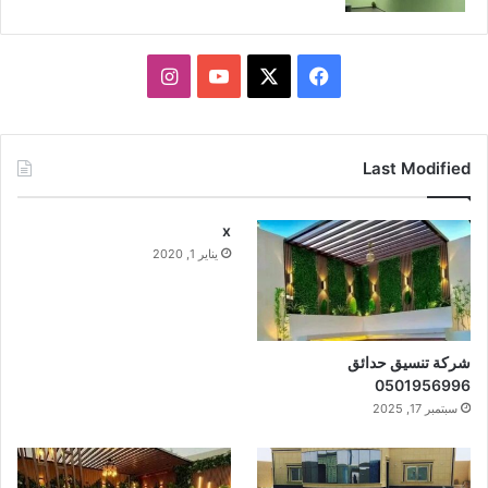
X
فيسبوك
يوتيوب
انستقرام
Last Modified
x
يناير 1, 2020
شركة تنسيق حدائق
0501956996
سبتمبر 17, 2025