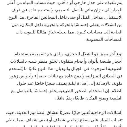
يتم تنفيذه على جدار خارجي أو داخلي، حيث تنساب المياه من أعلى
الجدار إلى خزان مائي بأسفل التصميم، ويُستخدم عادة في غرف
الاستقبال، مداخل الفلل أو حتى داخل المجالس الفاخرة. هذا النوع
من الشلالات يعطي إحساسًا بالحركة والحيوية داخل المكان، دون
الحاجة إلى مساحات كبيرة، مما يجعله خيارًا مثاليًا للبيوت ذات
المساحات المحدودة.
نوع آخر مميز هو الشلال الحجري، والذي يتم تصميمه باستخدام
أحجار طبيعية بألوان وأحجام متفاوتة، لخلق منظر شبيه بالشلالات
الطبيعية الموجودة في الجبال والوديان. هذا النوع غالبًا ما يُستخدم
في الحدائق المنزلية، ويُدمج عادة مع نباتات خضراء وأحواض زهور
ملونة، بالإضافة إلى إضاءة ليلية تضيف سحرًا خاصًا عند حلول
الظلام. إن استخدام الصخور الطبيعية يخلق إحساسًا بالتواصل مع
الطبيعة ويمنح المكان طابعًا ريفيًا دافئًا.
الشلالات الزجاجية تُعتبر خيارًا عصريًا لعشاق التصاميم الحديثة، حيث
تنساب المياه على سطح زجاجي شفاف أو نصف شفاف، مما يعطي