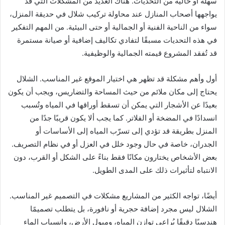
سهلة أو خالية من التحديات. هناك العديد من المشكلات التي قد
يواجهها أصحاب المنازل عند محاولة تركيب شلال في حديقة المنزل،
سواء من الناحية الفنية أو الجمالية أو حتى البيئية. من المهم التفكير
في هذه التحديات مسبقًا لتفادي تكاليف إضافية أو صيانة مستمرة
قد تُفقد المشروع قيمته الجمالية والوظيفية.
أول وأهم مشكلة قد تظهر هي اختيار الموقع غير المناسب. الشلال
يحتاج إلى مكان ملائم من حيث المساحة والتضاريس، ويجب أن يكون
بعيدًا عن الأشجار التي يمكن أن تسقط أوراقها في المياه وتُسبب
انسدادًا في المضخة أو الفلاتر. كما يجب ألا يكون قريبًا جدًا من
المنزل بطريقة قد تؤدي إلى تسرّب المياه إلى الأساسات أو
الجدران، خاصة في حال وجود خلل في العزل أو في نظام التصريف.
بعض الأشخاص يختارون مكانًا فقط بناءً على الشكل أو القرب، دون
الانتباه لتأثيرات ذلك على المدى الطويل.
أيضًا، تواجه الكثير من المشاريع مشكلات في التصميم غير المناسب.
الشلال ليس مجرد إضافة حجرية أو نافورة، بل يتطلب تصميمًا
هندسيًا دقيقًا يُراعي توازن المياه، وميول الأرض، وانسياب الماء