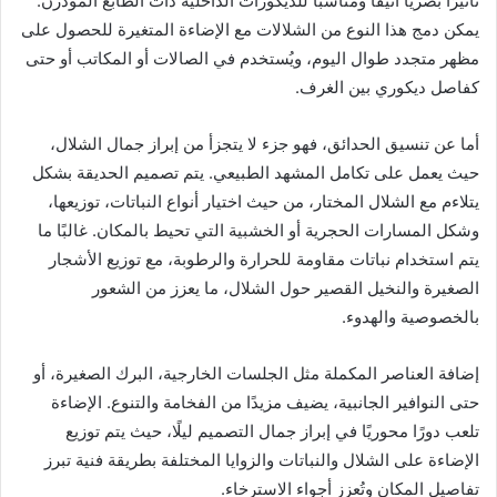
تأثيرًا بصريًا أنيقًا ومناسبًا للديكورات الداخلية ذات الطابع المودرن.
يمكن دمج هذا النوع من الشلالات مع الإضاءة المتغيرة للحصول على
مظهر متجدد طوال اليوم، ويُستخدم في الصالات أو المكاتب أو حتى
كفاصل ديكوري بين الغرف.
أما عن تنسيق الحدائق، فهو جزء لا يتجزأ من إبراز جمال الشلال،
حيث يعمل على تكامل المشهد الطبيعي. يتم تصميم الحديقة بشكل
يتلاءم مع الشلال المختار، من حيث اختيار أنواع النباتات، توزيعها،
وشكل المسارات الحجرية أو الخشبية التي تحيط بالمكان. غالبًا ما
يتم استخدام نباتات مقاومة للحرارة والرطوبة، مع توزيع الأشجار
الصغيرة والنخيل القصير حول الشلال، ما يعزز من الشعور
بالخصوصية والهدوء.
إضافة العناصر المكملة مثل الجلسات الخارجية، البرك الصغيرة، أو
حتى النوافير الجانبية، يضيف مزيدًا من الفخامة والتنوع. الإضاءة
تلعب دورًا محوريًا في إبراز جمال التصميم ليلًا، حيث يتم توزيع
الإضاءة على الشلال والنباتات والزوايا المختلفة بطريقة فنية تبرز
تفاصيل المكان وتُعزز أجواء الاسترخاء.