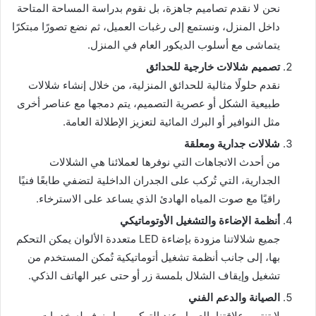
نحن لا نقدم تصاميم جاهزة، بل نقوم بدراسة المساحة المتاحة
داخل المنزل، ونستمع إلى رغبات العميل، ثم نضع تصورًا مبتكرًا
يتماشى مع أسلوب الديكور العام في المنزل.
تصميم شلالات خارجية للحدائق
نقدم حلولًا مثالية للحدائق المنزلية، من خلال إنشاء شلالات
طبيعية الشكل أو عصرية التصميم، يتم دمجها مع عناصر أخرى
مثل النوافير أو البرك المائية لتعزيز الإطلالة العامة.
شلالات جدارية ومعلقة
من أحدث الاتجاهات التي نوفرها لعملائنا هي الشلالات
الجدارية، التي تُركب على الجدران الداخلية لتضفي طابعًا فنيًا
راقيًا مع صوت المياه الهادئ الذي يساعد على الاسترخاء.
أنظمة الإضاءة والتشغيل الأوتوماتيكي
جميع شلالاتنا مزودة بإضاءة LED متعددة الألوان يمكن التحكم
بها، إلى جانب أنظمة تشغيل أتوماتيكية تُمكن المستخدم من
تشغيل وإيقاف الشلال بلمسة زر أو حتى عبر الهاتف الذكي.
الصيانة والدعم الفني
لا تنتهي علاقتنا بالعميل عند التركيب، بل نوفر له خدمات