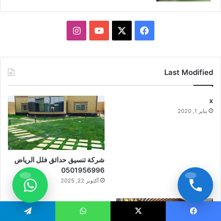
X
فيسبوك
يوتيوب
انستقرام
Last Modified
x
يناير 1, 2020
شركة تنسيق حدائق فلل الرياض
0501956996
أكتوبر 22, 2025
يسبوك
X
واتساب
تيلقرام