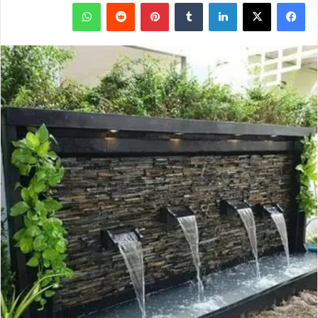
فيسبوك
X
لينكدإن
بينتيريست
واتساب