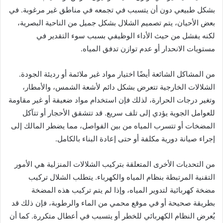
بشكل طبيعي دون أن يتسبب في تجمعه في مناطق غير مرغوبة. في
بعض الأحيان، يتم تصميم الشلال بشكل جميل من الناحية البصرية،
لكنه يفشل من حيث الأداء الوظيفي بسبب سوء التقدير في
مستويات الانحدار أو عدم توازن تدفق المياه.
من المشاكل الشائعة أيضًا اختيار مواد غير ملائمة أو رديئة الجودة.
الشلالات الخارجية تتعرض بشكل دائم لأشعة الشمس، والأمطار،
وتغير درجات الحرارة، لذلك فإن استخدام مواد ضعيفة أو غير مقاومة
للعوامل الجوية يؤدي إلى تلف سريع. قد تتشقق الأحجار أو تتآكل
المضخات أو تتسرب المياه من بين الفواصل، مما يضطر المالك إلى
إجراء صيانة دورية مكلفة أو حتى إعادة البناء بالكامل.
من التحديات الأخرى المتعلقة بتركيب الشلالات المنزلية هي الأمور
التقنية المرتبطة بنظام المياه والكهرباء. يتطلب الشلال تركيب
مضخة كهربائية لتدوير المياه، وإذا لم يتم تركيب هذه المضخة
بطريقة صحيحة أو في موقع محمي من الماء والرطوبة، فإن ذلك قد
يُعرض النظام الكهربائي للخطر أو يتسبب في أعطال متكررة. كما أن