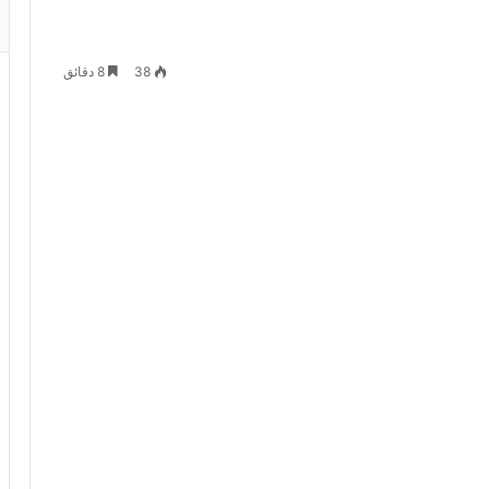
38
8 دقائق