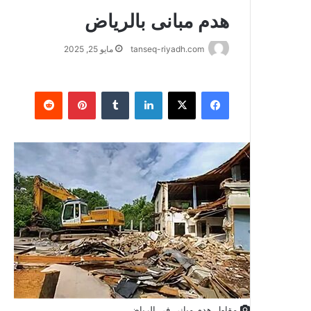
هدم مبانى بالرياض
tanseq-riyadh.com
مايو 25, 2025
فيسبوك
X
لينكدإن
بينتيريست
مقاول هدم مبانى فى الرياض