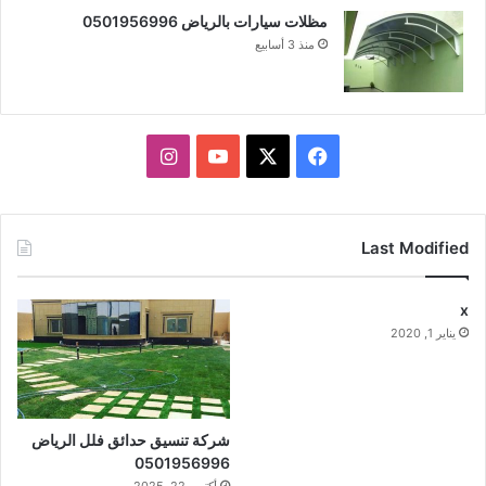
مظلات سيارات بالرياض 0501956996
منذ 3 أسابيع
X
فيسبوك
يوتيوب
انستقرام
Last Modified
x
يناير 1, 2020
شركة تنسيق حدائق فلل الرياض
0501956996