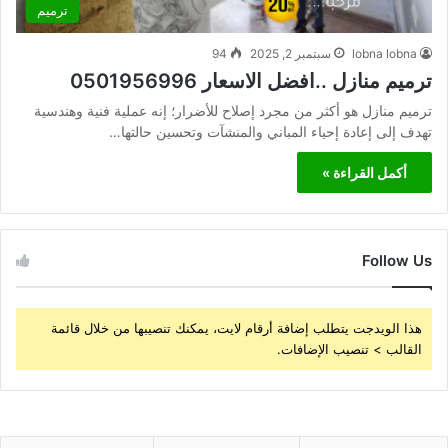
ترميم
lobna lobna
سبتمبر 2, 2025
94
ترميم منازل ..افضل الاسعار 0501956996
ترميم منازل هو أكثر من مجرد إصلاح للأضرار؛ إنه عملية فنية وهندسية
تهدف إلى إعادة إحياء المباني والمنشآت وتحسين حالتها…
أكمل القراءة »
Follow Us
هذا الويدجت يتطلب إضافة أرقام لايت، يمكنك تنصيبها من خلال قائمة
القالب > تنصيب الإضافات.