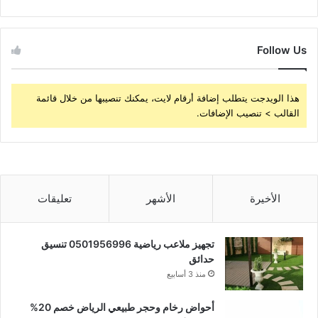
Follow Us
هذا الويدجت يتطلب إضافة أرقام لايت، يمكنك تنصيبها من خلال قائمة
القالب > تنصيب الإضافات.
الأخيرة
الأشهر
تعليقات
تجهيز ملاعب رياضية 0501956996 تنسيق
حدائق
منذ 3 أسابيع
أحواض رخام وحجر طبيعي الرياض خصم 20%