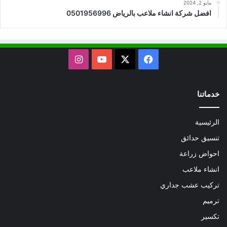
مايو 2, 2024
افضل شركة انشاء ملاعب بالرياض 0501956996
X
فيسبوك
يوتيوب
انستقرام
خدماتنا
الرئيسية
تنسيق حدائق
احواض زراعة
انشاء ملاعب
تركيب عشب جداري
ترميم
تكسير